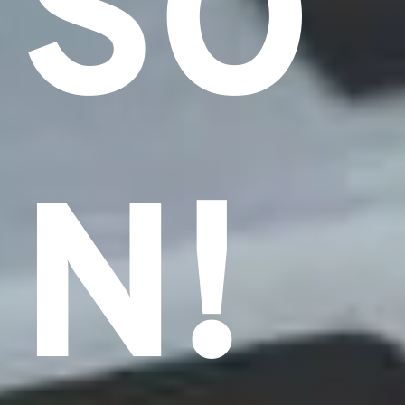
SO
N!