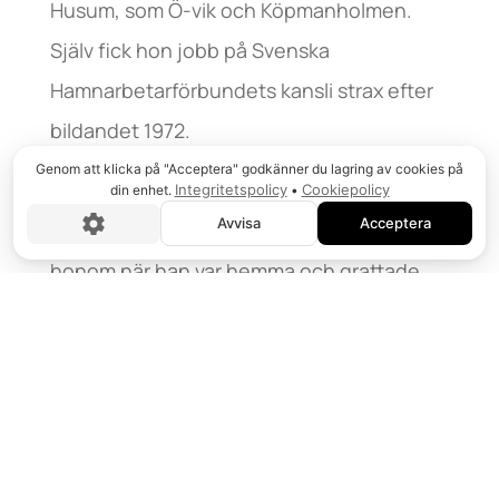
Husum, som Ö-vik och Köpmanholmen.
Själv fick hon jobb på Svenska
Hamnarbetarförbundets kansli strax efter
bildandet 1972.
Genom att klicka på "Acceptera" godkänner du lagring av cookies på
– Jag kände ju Kalle Nilsson, en av
Integritetspolicy
Cookiepolicy
din enhet.
•
Avvisa
Acceptera
grundarna till förbundet, och frågade
honom när han var hemma och grattade
pappa på en födelsedag om han hade
något jobb. Jodå, det hade han, så jag
började där på expeditionen och arbetade
i nästan tjugo år, både med Gunnar
Norberg och Karl-Axel Sjölund som chefer.