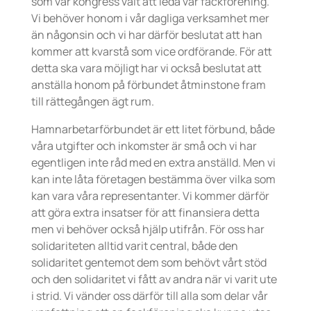
som vår kongress valt att leda vår fackförening.
Vi behöver honom i vår dagliga verksamhet mer
än någonsin och vi har därför beslutat att han
kommer att kvarstå som vice ordförande. För att
detta ska vara möjligt har vi också beslutat att
anställa honom på förbundet åtminstone fram
till rättegången ägt rum.
Hamnarbetarförbundet är ett litet förbund, både
våra utgifter och inkomster är små och vi har
egentligen inte råd med en extra anställd. Men vi
kan inte låta företagen bestämma över vilka som
kan vara våra representanter. Vi kommer därför
att göra extra insatser för att finansiera detta
men vi behöver också hjälp utifrån. För oss har
solidariteten alltid varit central, både den
solidaritet gentemot dem som behövt vårt stöd
och den solidaritet vi fått av andra när vi varit ute
i strid. Vi vänder oss därför till alla som delar vår