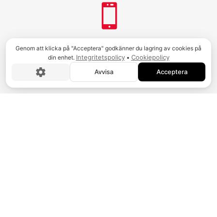

Genom att klicka på "Acceptera" godkänner du lagring av cookies på
TELEFON
Integritetspolicy
Cookiepolicy
din enhet.
•
08-667 32 50
Avvisa
Acceptera

EPOST
kansli@hamn.nu