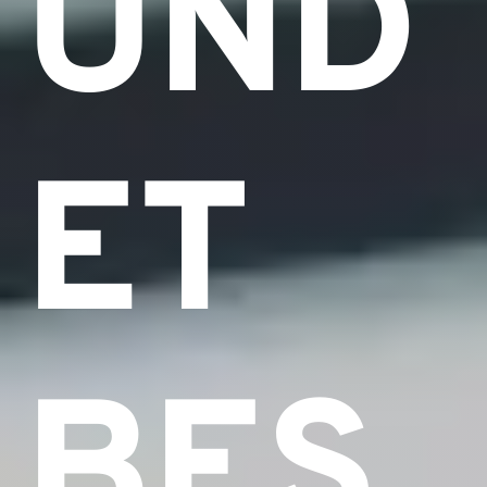
UND
ET
BES