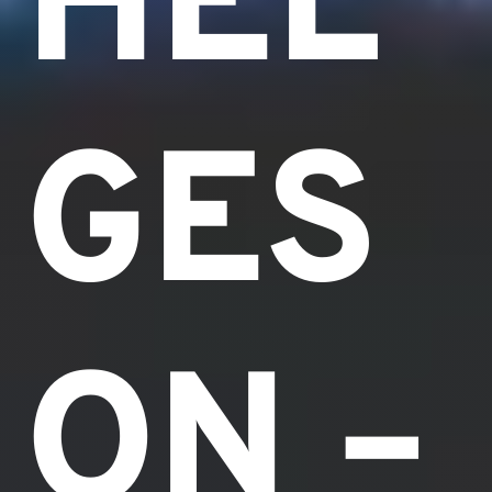
HEL
GES
ON –