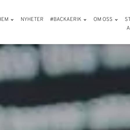
HEM
NYHETER
#BACKAERIK
OM OSS
S
A