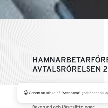
HAMNARBETARFÖRBU
AVTALSRÖRELSEN 
Den 15 december hölls Förbundskonfere
🍪
Genom att klicka på "Acceptera" godkänner du la
genomgång av hur man resonerade och 
Bakgrund och förutsättningar: