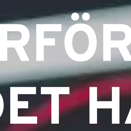
ARFÖ
ET 