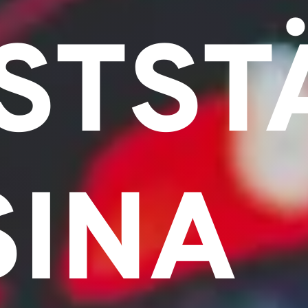
STST
SINA