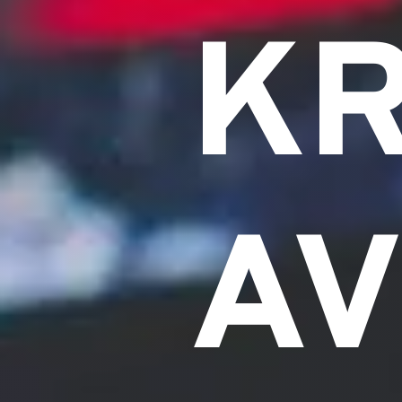
KR
AV