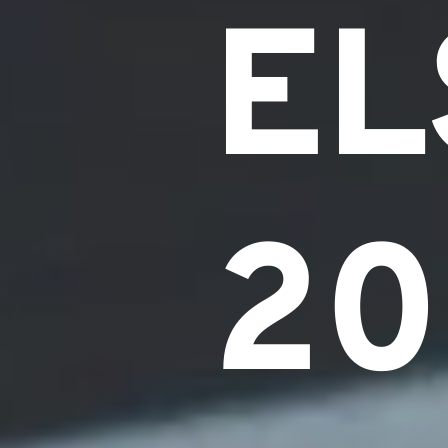
EL
20