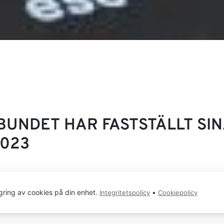
NDET HAR FASTSTÄLLT SIN
2023
ns för att besluta om krav och strategi inför avtalsrö
gring av cookies på din enhet.
•
Integritetspolicy
Cookiepolicy
vilka krav konferensen kom fram till.