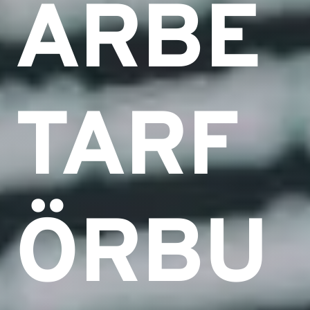
ARBE
TARF
ÖRBU