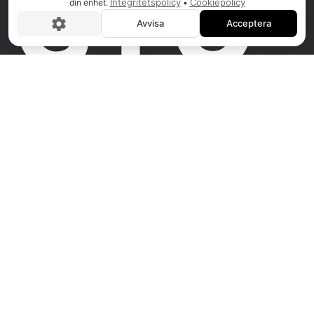
STÖ
Integritetspolicy
Cookiepolicy
din enhet.
•
Avvisa
Acceptera
D