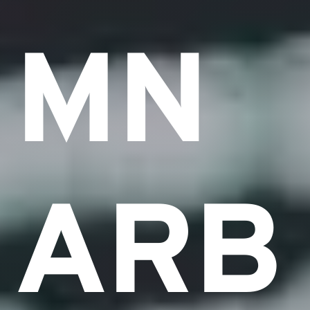
MN
ARB