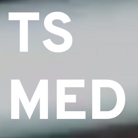
TS
MED