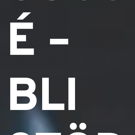
É –
BLI