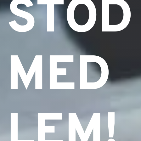
STÖD
MED
LEM!