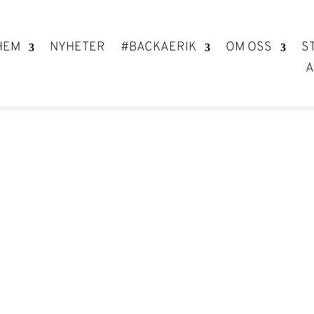
HEM
NYHETER
#BACKAERIK
OM OSS
S
A