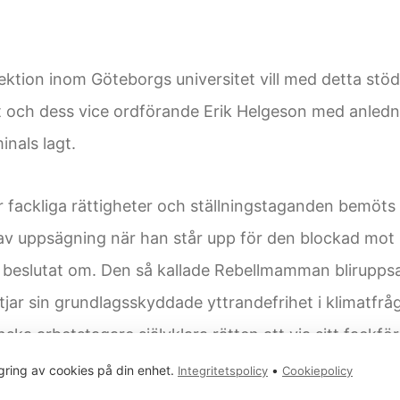
tion inom Göteborgs universitet vill med detta stödu
och dess vice ordförande Erik Helgeson med anledn
nals lagt.
 fackliga rättigheter och ställningstaganden bemöts
 av uppsägning när han står upp för den blockad mot 
slutat om. Den så kallade Rebellmamman bliruppsag
jar sin grundlagsskyddade yttrandefrihet i klimatfråg
a arbetstagare självklara rätten att via sitt fackför
gring av cookies på din enhet.
•
Integritetspolicy
Cookiepolicy
Svenska Hamnarbetarförbundets blockad är förenlig m