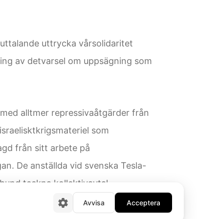
ttalande uttrycka vårsolidaritet
ing av detvarsel om uppsägning som
 med alltmer repressivaåtgärder från
israelisktkrigsmateriel som
d från sitt arbete på
an. De anställda vid svenska Tesla-
bund teckna kollektivavtal.
Avvisa
Acceptera
ed arbetsrätten och det finns heller