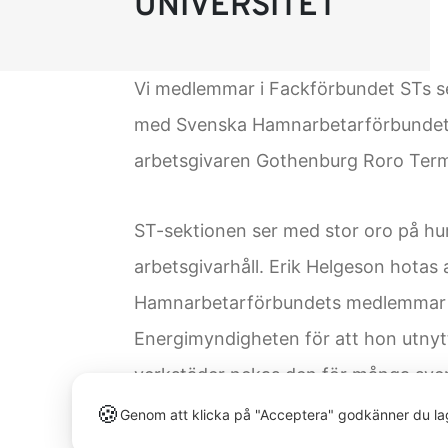
UNIVERSITET
Vi medlemmar i Fackförbundet STs sek
med Svenska Hamnarbetarförbundet 
arbetsgivaren Gothenburg Roro Termi
ST-sektionen ser med stor oro på hur
arbetsgivarhåll. Erik Helgeson hotas
Hamnarbetarförbundets medlemmar be
Energimyndigheten för att hon utnytt
verkstäder nekas den för många svensk
🍪
Genom att klicka på "Acceptera" godkänner du la
Arbetsdomstolen har slagit fast att 