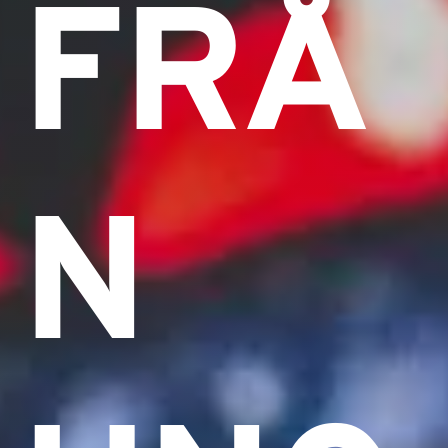
FRÅ
N