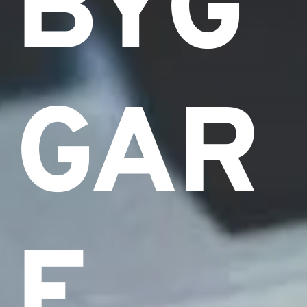
BYG
GAR
E