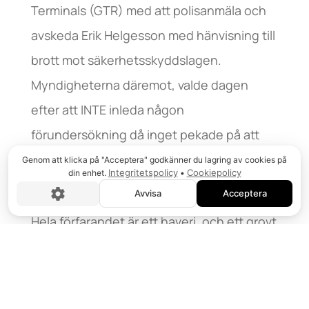
Terminals (GTR) med att polisanmäla och
avskeda Erik Helgesson med hänvisning till
brott mot säkerhetsskyddslagen.
Myndigheterna däremot, valde dagen
efter att INTE inleda någon
förundersökning då inget pekade på att
Erik utgjorde något hot mot rikets
Genom att klicka på "Acceptera" godkänner du lagring av cookies på
Integritetspolicy
Cookiepolicy
din enhet.
•
säkerhet.
Avvisa
Acceptera
Hela förfarandet är ett haveri, och ett grovt
angrepp på svensk fackföreningsrörelse,
dess förtroendevalda, och en inskränkning
av föreningsrätten.