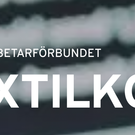
BETARFÖRBUNDET
XTILK