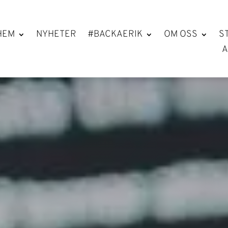
HEM
NYHETER
#BACKAERIK
OM OSS
S
A