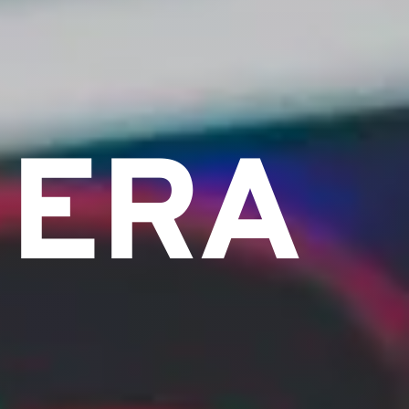
NERA
L