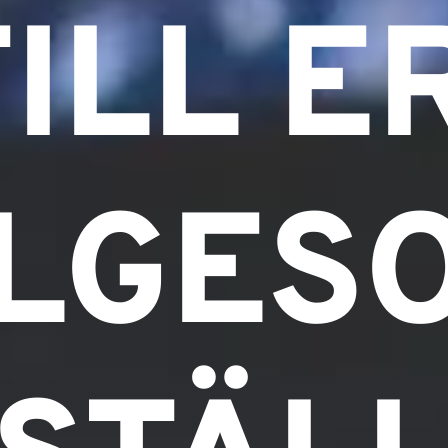
TILL E
LGES