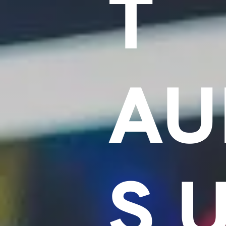
T
AU
S U