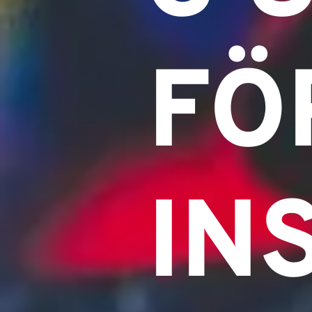
FÖ
IN