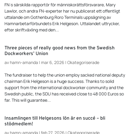
FN:s särskilda rapportör för människorättsförsvarare, Mary
Lawlor, och andra FN-experter har nu publicerat ett offentligt
uttalande om Gothenburg Roro Terminals uppsägning av
Hamnarbetarförbundets Erik Helgeson. Uttalandet uttrycker,
efter skriftväxling med den...
Three pieces of really good news from the Swedish
Dockworkers’ Union
av
hamn-amanda
|
mar 6, 2026
|
Okategoriserade
The fundraiser to help the union employ sacked national deputy
chairman Erik Helgeson is a huge success. Thanks to solid
support from the international dockworker community and the
Swedish public, the SDU has received close to 48 000 Euros so
far. This will guarantee...
Insamlingen till Helgesons lön är en succé – bli
stödmedlem!
av
hamn-amanda
|
feb 27, 2026
|
Okategoriserade