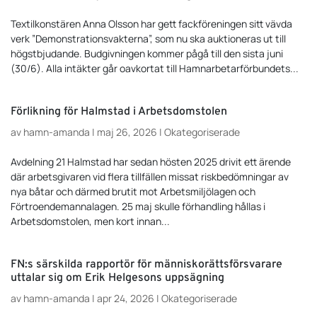
Textilkonstären Anna Olsson har gett fackföreningen sitt vävda
verk ”Demonstrationsvakterna”, som nu ska auktioneras ut till
högstbjudande. Budgivningen kommer pågå till den sista juni
(30/6). Alla intäkter går oavkortat till Hamnarbetarförbundets...
Förlikning för Halmstad i Arbetsdomstolen
av
hamn-amanda
|
maj 26, 2026
|
Okategoriserade
Avdelning 21 Halmstad har sedan hösten 2025 drivit ett ärende
där arbetsgivaren vid flera tillfällen missat riskbedömningar av
nya båtar och därmed brutit mot Arbetsmiljölagen och
Förtroendemannalagen. 25 maj skulle förhandling hållas i
Arbetsdomstolen, men kort innan...
FN:s särskilda rapportör för människorättsförsvarare
uttalar sig om Erik Helgesons uppsägning
av
hamn-amanda
|
apr 24, 2026
|
Okategoriserade